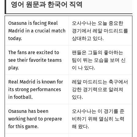
정답과 해설
영어 원문과 한국어 직역
중요 어휘
Osasuna is facing Real
오사수나는 오늘 중요한
중요 숙어/표현
Madrid in a crucial match
경기에서 레알 마드리드를
문법 설명
today.
상대하고 있다.
회화체 설명
The fans are excited to
팬들은 그들의 좋아하는
see their favorite teams
팀이 뛰는 모습을 보며 신
play.
이 나 있다.
Real Madrid is known for
레알 마드리드는 축구에서
its strong performances
강한 경기력으로 알려져
in football.
있다.
Osasuna has been
오사수나는 이 경기를 준
working hard to prepare
비하기 위해 열심히 노력
for this game.
해 왔다.