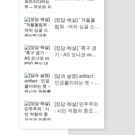
다라는 뜻 – 정보와
지식의 전파에서 필
수적인 역할을 하는
[정답·해설] "겨울올
단어
림픽 - 여자 싱글 스케
이팅 대회 준비 현황"
[정답·해설] "축구 경
기 - AS 모나코 vs
PSG 핵심 대결 소개"
[답과 설명] artifact :
인공물이라는 뜻 – 역
사와 문화를 이해하
는 데 필수적인 중요
성을 지닌 단어
[정답·해설] 민주주의
: 시민 저항의 중요성
과 민주적 회복력 강
조