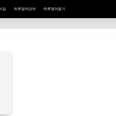
리딩
하루영어단어
하루영어듣기