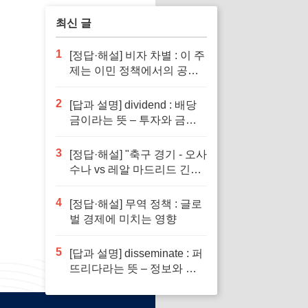
최신 글
1
[정답·해설] 비자 차별 : 이 주
제는 이민 정책에서의 공정
성을 다루기 때문입니다.
2
[답과 설명] dividend : 배당
금이라는 뜻 – 투자와 금융
이해의 핵심 요소로 반드시
알아야 할 단어입니다
3
[정답·해설] "축구 경기 - 오사
수나 vs 레알 마드리드 긴장
감 넘치는 승부"
4
[정답·해설] 무역 정책 : 글로
벌 경제에 미치는 영향
5
[답과 설명] disseminate : 퍼
뜨리다라는 뜻 – 정보와 지
식의 전파에서 필수적인 역
할을 하는 단어