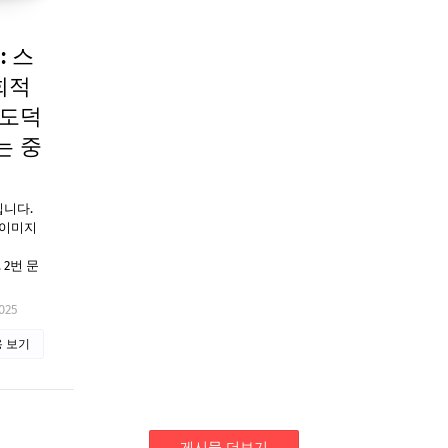
: 스
회적
 도덕
는 중
입니다.
 이미지
 2번 문
025
 보기
게시물 더보기