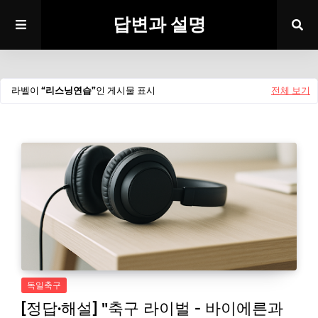
답변과 설명
라벨이
리스닝연습
인 게시물 표시
전체 보기
독일축구
[정답·해설] "축구 라이벌 - 바이에른과