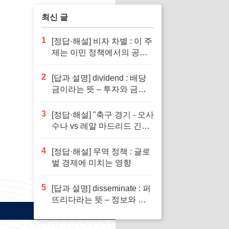
최신 글
1
[정답·해설] 비자 차별 : 이 주
제는 이민 정책에서의 공정
성을 다루기 때문입니다.
2
[답과 설명] dividend : 배당
금이라는 뜻 – 투자와 금융
이해의 핵심 요소로 반드시
알아야 할 단어입니다
3
[정답·해설] "축구 경기 - 오사
수나 vs 레알 마드리드 긴장
감 넘치는 승부"
4
[정답·해설] 무역 정책 : 글로
벌 경제에 미치는 영향
5
[답과 설명] disseminate : 퍼
뜨리다라는 뜻 – 정보와 지
식의 전파에서 필수적인 역
할을 하는 단어