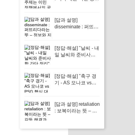
에서의 공정성을 다
루기 때문입니다.
[답과 설명]
disseminate : 퍼뜨리
다라는 뜻 – 정보와
지식의 전파에서 필
수적인 역할을 하는
[정답·해설] "날씨 - 내
단어
일 날씨와 준비사항
간단 정리"
[정답·해설] "축구 경
기 - AS 모나코 vs
PSG 핵심 대결 소개"
[답과 설명] retaliation
: 보복이라는 뜻 – 갈
등 해결과 사회적 정
의의 중요한 요소로
작용하는 단어입니다