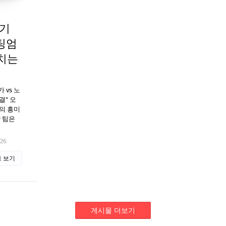
경기
노팅엄
치는
 vs 노
결" 오
의 흥미
 팀은
026
 보기
게시물 더보기