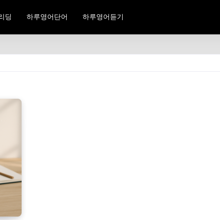
리딩
하루영어단어
하루영어듣기