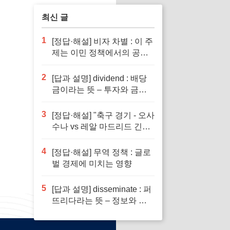
최신 글
1
[정답·해설] 비자 차별 : 이 주
제는 이민 정책에서의 공정
성을 다루기 때문입니다.
2
[답과 설명] dividend : 배당
금이라는 뜻 – 투자와 금융
이해의 핵심 요소로 반드시
알아야 할 단어입니다
3
[정답·해설] "축구 경기 - 오사
수나 vs 레알 마드리드 긴장
감 넘치는 승부"
4
[정답·해설] 무역 정책 : 글로
벌 경제에 미치는 영향
5
[답과 설명] disseminate : 퍼
뜨리다라는 뜻 – 정보와 지
식의 전파에서 필수적인 역
할을 하는 단어