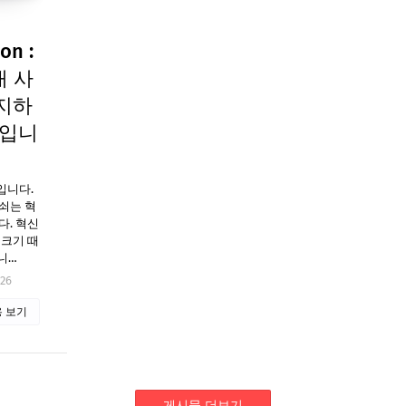
on :
대 사
지하
념입니
입니다.
쇠는 혁
다. 혁신
 크기 때
입니…
026
 보기
게시물 더보기