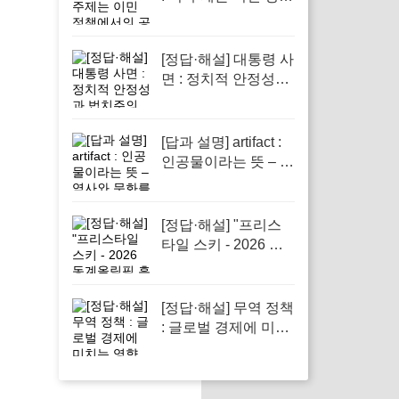
에서의 공정성을 다
루기 때문입니다.
[정답·해설] 대통령 사
면 : 정치적 안정성과
법치주의 강화
[답과 설명] artifact :
인공물이라는 뜻 – 역
사와 문화를 이해하
는 데 필수적인 중요
성을 지닌 단어
[정답·해설] "프리스
타일 스키 - 2026 동
계올림픽 흥미진진
소식"
[정답·해설] 무역 정책
: 글로벌 경제에 미치
는 영향