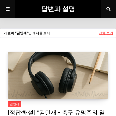
답변과 설명
라벨이
김민재
인 게시물 표시
전체 보기
김민재
[정답·해설] "김민재 - 축구 유망주의 열