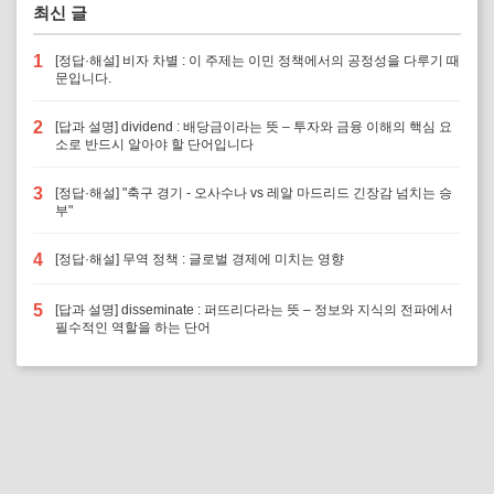
최신 글
1
[정답·해설] 비자 차별 : 이 주제는 이민 정책에서의 공정성을 다루기 때
문입니다.
2
[답과 설명] dividend : 배당금이라는 뜻 – 투자와 금융 이해의 핵심 요
소로 반드시 알아야 할 단어입니다
3
[정답·해설] "축구 경기 - 오사수나 vs 레알 마드리드 긴장감 넘치는 승
부"
4
[정답·해설] 무역 정책 : 글로벌 경제에 미치는 영향
5
[답과 설명] disseminate : 퍼뜨리다라는 뜻 – 정보와 지식의 전파에서
필수적인 역할을 하는 단어