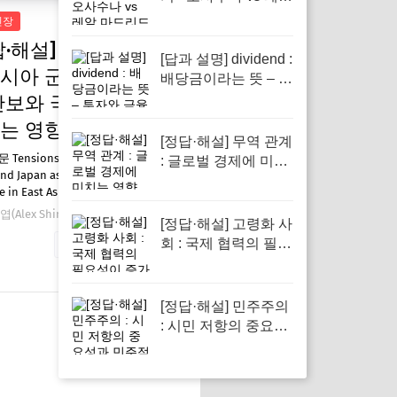
마드리드 긴장감 넘
긴장
치는 승부"
답·해설] [하루듣기]
[답과 설명] dividend :
시아 군사 긴장 - 지
배당금이라는 뜻 – 투
자와 금융 이해의 핵
안보와 국제 관계에
심 요소로 반드시 알
는 영향
아야 할 단어입니다
[정답·해설] 무역 관계
Tensions are rising between
: 글로벌 경제에 미치
nd Japan as military activities
는 영향
e in East Asia. A recen…
(Alex Shin)
12월 16, 2025
[정답·해설] 고령화 사
회 : 국제 협력의 필요
자세한 내용 보기
성이 증가하고 있다
[정답·해설] 민주주의
: 시민 저항의 중요성
과 민주적 회복력 강
조