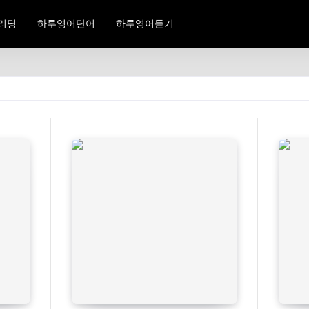
리딩
하루영어단어
하루영어듣기