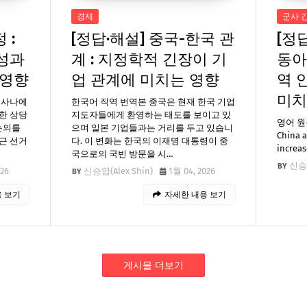
경제
군사 
 :
[정답·해설] 중국-한국 관
[정
성과
계 : 지정학적 긴장이 기
동아
 영향
업 관계에 미치는 영향
역 
미치
 사나에
한국어 직역 번역본 중국은 현재 한국 기업
한 상당
지도자들에게 환영하는 태도를 보이고 있
영어 원문 
논의를
으며 일본 기업들과는 거리를 두고 있습니
China a
근 선거
다. 이 변화는 한국의 이재명 대통령이 중
increas
국으로의 국빈 방문을 시…
신승엽
026
신승엽(Alex Shin)
1월 04, 2026
 보기
자세한 내용 보기
게시물 더보기