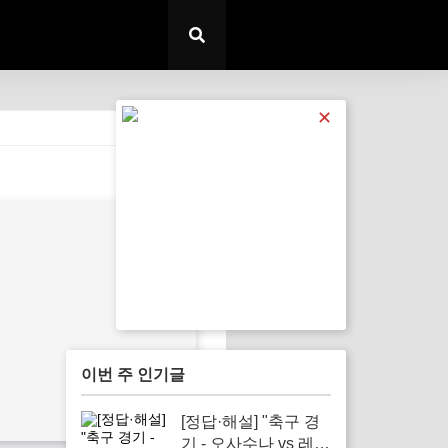
✕
전체 보기
이번 주 인기글
[정답·해설] "축구 경
기 - 오사수나 vs 레알