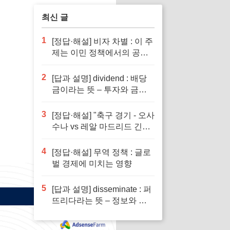
최신 글
1
[정답·해설] 비자 차별 : 이 주
제는 이민 정책에서의 공정
성을 다루기 때문입니다.
2
[답과 설명] dividend : 배당
금이라는 뜻 – 투자와 금융
이해의 핵심 요소로 반드시
알아야 할 단어입니다
3
[정답·해설] "축구 경기 - 오사
수나 vs 레알 마드리드 긴장
감 넘치는 승부"
4
[정답·해설] 무역 정책 : 글로
벌 경제에 미치는 영향
5
[답과 설명] disseminate : 퍼
뜨리다라는 뜻 – 정보와 지
식의 전파에서 필수적인 역
할을 하는 단어