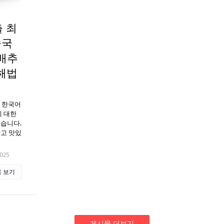
출 최
중국
배추
해법
. 한국어
에 대한
있습니다.
하고 맛있
2025
 보기
게시물 더보기