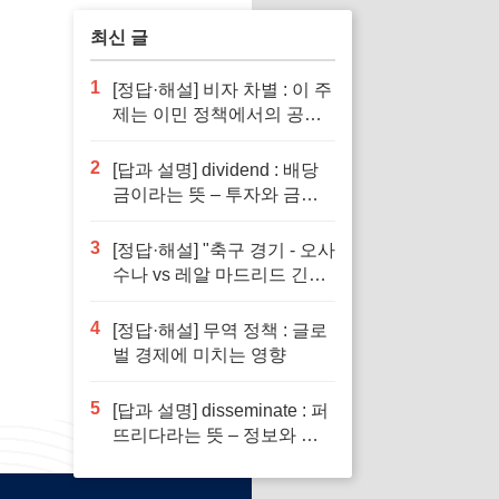
최신 글
1
[정답·해설] 비자 차별 : 이 주
제는 이민 정책에서의 공정
성을 다루기 때문입니다.
2
[답과 설명] dividend : 배당
금이라는 뜻 – 투자와 금융
이해의 핵심 요소로 반드시
알아야 할 단어입니다
3
[정답·해설] "축구 경기 - 오사
수나 vs 레알 마드리드 긴장
감 넘치는 승부"
4
[정답·해설] 무역 정책 : 글로
벌 경제에 미치는 영향
5
[답과 설명] disseminate : 퍼
뜨리다라는 뜻 – 정보와 지
식의 전파에서 필수적인 역
할을 하는 단어