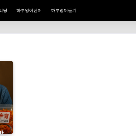
리딩
하루영어단어
하루영어듣기