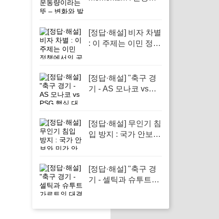
이라는 뜻 – 변화와
발전을 이끄는 힘의
상징으로 중요한 개
[정답·해설] 비자 차별
념이다
: 이 주제는 이민 정책
에서의 공정성을 다
루기 때문입니다.
[정답·해설] "축구 경
기 - AS 모나코 vs
PSG 핵심 대결 소개"
[정답·해설] 무인기 침
입 방지 : 국가 안보와
민간 안전을 지키기
위해
[정답·해설] "축구 경
기 - 셀틱과 슈투트가
르트의 대결 미리보
기"