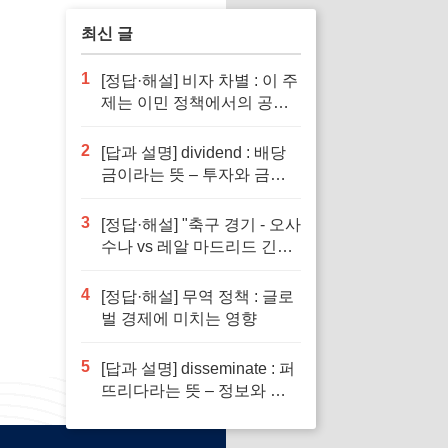
최신 글
1
[정답·해설] 비자 차별 : 이 주
제는 이민 정책에서의 공정
성을 다루기 때문입니다.
2
[답과 설명] dividend : 배당
금이라는 뜻 – 투자와 금융
이해의 핵심 요소로 반드시
알아야 할 단어입니다
3
[정답·해설] "축구 경기 - 오사
수나 vs 레알 마드리드 긴장
감 넘치는 승부"
4
[정답·해설] 무역 정책 : 글로
벌 경제에 미치는 영향
5
[답과 설명] disseminate : 퍼
뜨리다라는 뜻 – 정보와 지
식의 전파에서 필수적인 역
할을 하는 단어