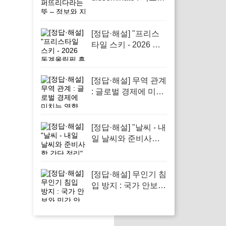
다라는 뜻 – 정보와
지식의 전파에서 필
수적인 역할을 하는
[정답·해설] "프리스
단어
타일 스키 - 2026 동
계올림픽 흥미진진
소식"
[정답·해설] 무역 관계
: 글로벌 경제에 미치
는 영향
[정답·해설] "날씨 - 내
일 날씨와 준비사항
간단 정리"
[정답·해설] 무인기 침
입 방지 : 국가 안보와
민간 안전을 지키기
위해