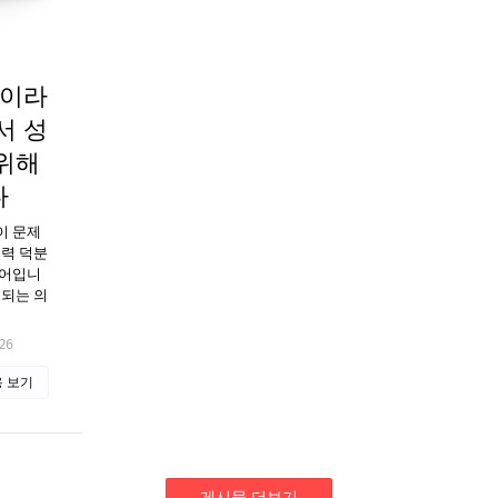
협업이라
서 성
위해
다
- 이 문제
협력 덕분
단어입니
대되는 의
26
 보기
게시물 더보기