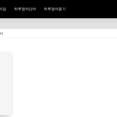
리딩
하루영어단어
하루영어듣기
표시