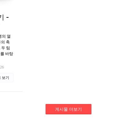
 -
"
쟁의 열
른의 축
 두 팀
계를 바탕
026
 보기
게시물 더보기