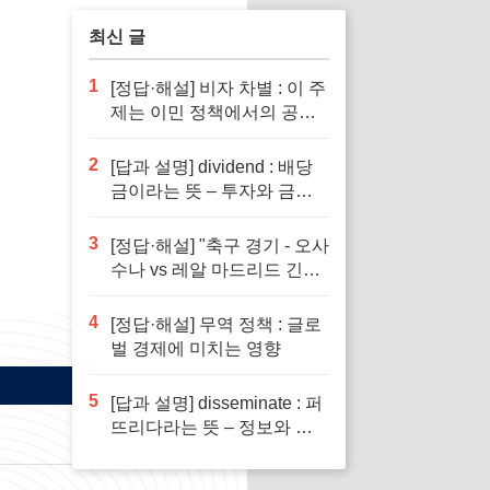
념이다
최신 글
1
[정답·해설] 비자 차별 : 이 주
제는 이민 정책에서의 공정
성을 다루기 때문입니다.
2
[답과 설명] dividend : 배당
금이라는 뜻 – 투자와 금융
이해의 핵심 요소로 반드시
알아야 할 단어입니다
3
[정답·해설] "축구 경기 - 오사
수나 vs 레알 마드리드 긴장
감 넘치는 승부"
4
[정답·해설] 무역 정책 : 글로
벌 경제에 미치는 영향
5
[답과 설명] disseminate : 퍼
뜨리다라는 뜻 – 정보와 지
식의 전파에서 필수적인 역
할을 하는 단어