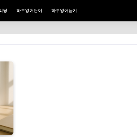
리딩
하루영어단어
하루영어듣기