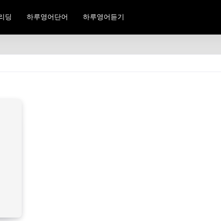
리딩
하루영어단어
하루영어듣기