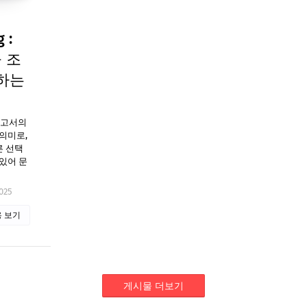
 :
 조
하는
 보고서의
의미로,
른 선택
있어 문
025
 보기
게시물 더보기