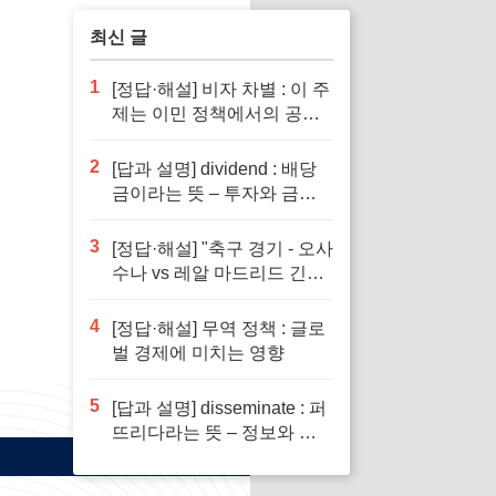
최신 글
1
[정답·해설] 비자 차별 : 이 주
제는 이민 정책에서의 공정
성을 다루기 때문입니다.
2
[답과 설명] dividend : 배당
금이라는 뜻 – 투자와 금융
이해의 핵심 요소로 반드시
알아야 할 단어입니다
3
[정답·해설] "축구 경기 - 오사
수나 vs 레알 마드리드 긴장
감 넘치는 승부"
4
[정답·해설] 무역 정책 : 글로
벌 경제에 미치는 영향
5
[답과 설명] disseminate : 퍼
뜨리다라는 뜻 – 정보와 지
식의 전파에서 필수적인 역
할을 하는 단어