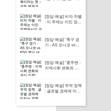
등 해결과 사회적 정
의의 중요한 요소로
작용하는 단어입니다
[정답·해설] 비자 차별
: 이 주제는 이민 정책
에서의 공정성을 다
루기 때문입니다.
[정답·해설] "축구 경
기 - AS 모나코 vs
PSG 핵심 대결 소개"
[정답·해설] "충주맨 -
지역사회 변화와 관
심 집중"
[정답·해설] 무역 정책
: 글로벌 경제에 미치
는 영향