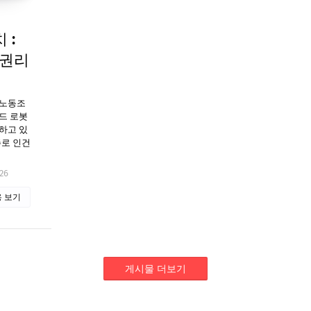
 :
 권리
 노동조
드 로봇
하고 있
주로 인건
26
 보기
게시물 더보기