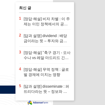
최신 글
1
[정답·해설] 비자 차별 : 이 주
제는 이민 정책에서의 공정
성을 다루기 때문입니다.
2
[답과 설명] dividend : 배당
금이라는 뜻 – 투자와 금융
이해의 핵심 요소로 반드시
알아야 할 단어입니다
3
[정답·해설] "축구 경기 - 오사
수나 vs 레알 마드리드 긴장
감 넘치는 승부"
4
[정답·해설] 무역 정책 : 글로
벌 경제에 미치는 영향
5
[답과 설명] disseminate : 퍼
뜨리다라는 뜻 – 정보와 지
식의 전파에서 필수적인 역
할을 하는 단어