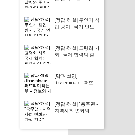
간단 정리"
[정답·해설] 무인기 침
입 방지 : 국가 안보와
민간 안전을 지키기
위해
[정답·해설] 고령화 사
회 : 국제 협력의 필요
성이 증가하고 있다
[답과 설명]
disseminate : 퍼뜨리
다라는 뜻 – 정보와
지식의 전파에서 필
수적인 역할을 하는
[정답·해설] "충주맨 -
단어
지역사회 변화와 관
심 집중"