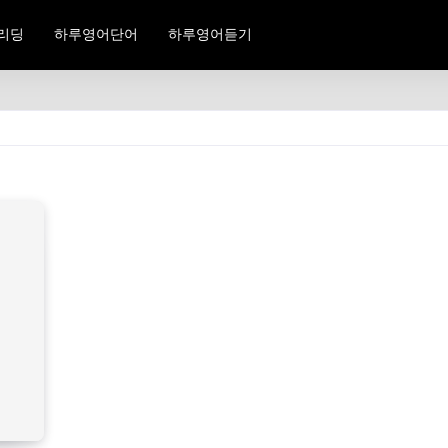
리딩
하루영어단어
하루영어듣기