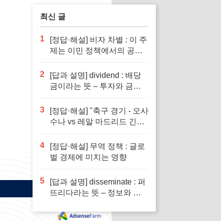
최신 글
1
[정답·해설] 비자 차별 : 이 주
제는 이민 정책에서의 공정
성을 다루기 때문입니다.
2
[답과 설명] dividend : 배당
금이라는 뜻 – 투자와 금융
이해의 핵심 요소로 반드시
알아야 할 단어입니다
3
[정답·해설] "축구 경기 - 오사
수나 vs 레알 마드리드 긴장
감 넘치는 승부"
4
[정답·해설] 무역 정책 : 글로
벌 경제에 미치는 영향
5
[답과 설명] disseminate : 퍼
뜨리다라는 뜻 – 정보와 지
식의 전파에서 필수적인 역
할을 하는 단어