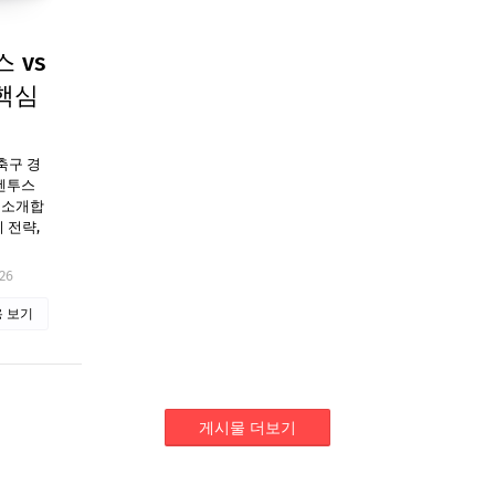
 vs
 핵심
 축구 경
유벤투스
 소개합
 전략,
26
 보기
게시물 더보기