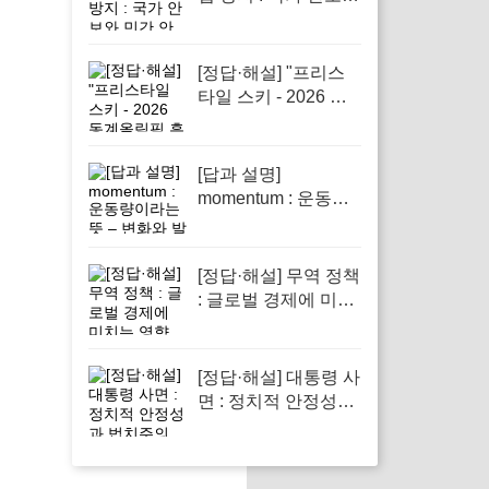
민간 안전을 지키기
위해
[정답·해설] "프리스
타일 스키 - 2026 동
계올림픽 흥미진진
소식"
[답과 설명]
momentum : 운동량
이라는 뜻 – 변화와
발전을 이끄는 힘의
상징으로 중요한 개
[정답·해설] 무역 정책
념이다
: 글로벌 경제에 미치
는 영향
[정답·해설] 대통령 사
면 : 정치적 안정성과
법치주의 강화