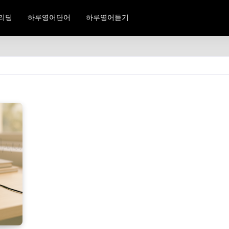
리딩
하루영어단어
하루영어듣기