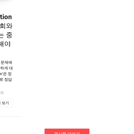
tion
사회와
는 중
해야
 이 문제에
강하게 대
n'은 정
로 정답
026
 보기
게시물 더보기