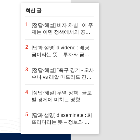
최신 글
1
[정답·해설] 비자 차별 : 이 주
제는 이민 정책에서의 공정
성을 다루기 때문입니다.
2
[답과 설명] dividend : 배당
금이라는 뜻 – 투자와 금융
이해의 핵심 요소로 반드시
알아야 할 단어입니다
3
[정답·해설] "축구 경기 - 오사
수나 vs 레알 마드리드 긴장
감 넘치는 승부"
4
[정답·해설] 무역 정책 : 글로
벌 경제에 미치는 영향
5
[답과 설명] disseminate : 퍼
뜨리다라는 뜻 – 정보와 지
식의 전파에서 필수적인 역
할을 하는 단어