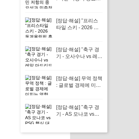
과 민주적 회복력 강
조
[정답·해설] "프리스
타일 스키 - 2026 동
계올림픽 흥미진진
소식"
[정답·해설] "축구 경
기 - 오사수나 vs 레알
마드리드 긴장감 넘
치는 승부"
[정답·해설] 무역 정책
: 글로벌 경제에 미치
는 영향
[정답·해설] "축구 경
기 - AS 모나코 vs
PSG 핵심 대결 소개"