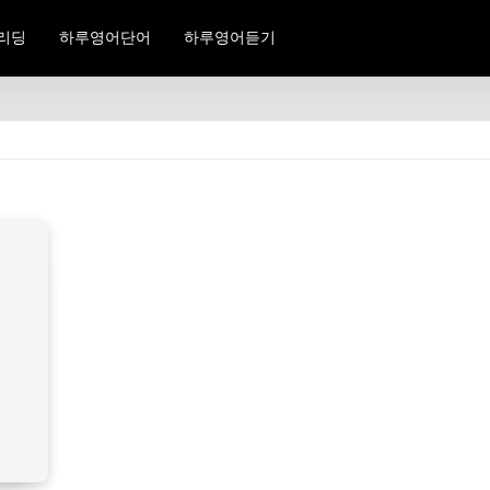
리딩
하루영어단어
하루영어듣기