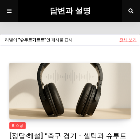
답변과 설명
라벨이
슈투트가르트
인 게시물 표시
전체 보기
리스닝
[정답·해설] "축구 경기 - 셀틱과 슈투트