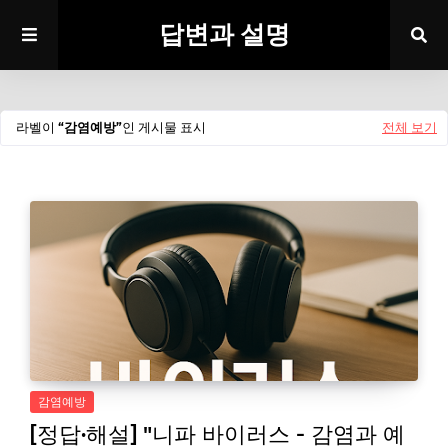
답변과 설명
라벨이
감염예방
인 게시물 표시
전체 보기
감염예방
[정답·해설] "니파 바이러스 - 감염과 예