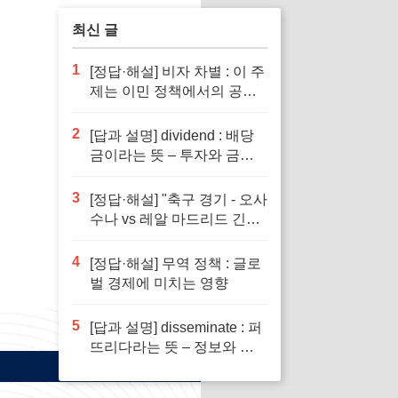
최신 글
1
[정답·해설] 비자 차별 : 이 주
제는 이민 정책에서의 공정
성을 다루기 때문입니다.
2
[답과 설명] dividend : 배당
금이라는 뜻 – 투자와 금융
이해의 핵심 요소로 반드시
알아야 할 단어입니다
3
[정답·해설] "축구 경기 - 오사
수나 vs 레알 마드리드 긴장
감 넘치는 승부"
4
[정답·해설] 무역 정책 : 글로
벌 경제에 미치는 영향
5
[답과 설명] disseminate : 퍼
뜨리다라는 뜻 – 정보와 지
식의 전파에서 필수적인 역
할을 하는 단어