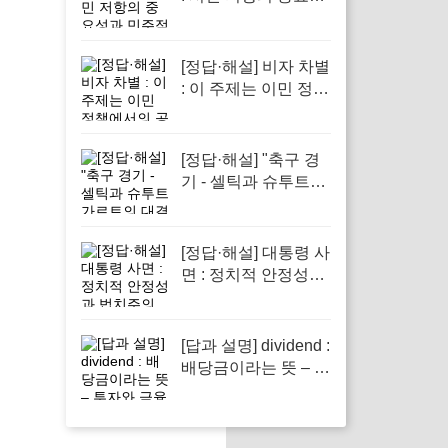
과 민주적 회복력 강
조
[정답·해설] 비자 차별
: 이 주제는 이민 정책
에서의 공정성을 다
루기 때문입니다.
[정답·해설] "축구 경
기 - 셀틱과 슈투트가
르트의 대결 미리보
기"
[정답·해설] 대통령 사
면 : 정치적 안정성과
법치주의 강화
[답과 설명] dividend :
배당금이라는 뜻 – 투
자와 금융 이해의 핵
심 요소로 반드시 알
아야 할 단어입니다