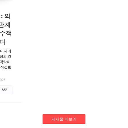
 : 의
 관계
필수적
된다
셜 미디어
팅의 경
 맥락이
가 적절합
2025
 보기
게시물 더보기