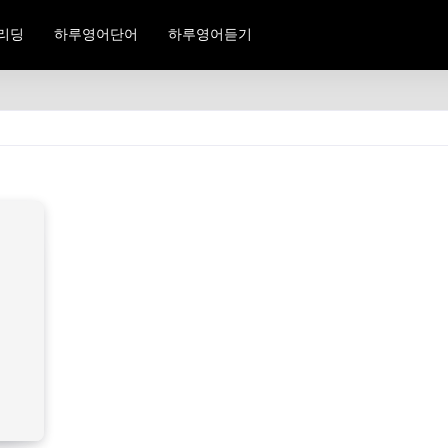
리딩
하루영어단어
하루영어듣기