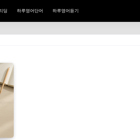
리딩
하루영어단어
하루영어듣기