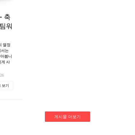
- 축
 팀워
의 열정
에서는
알아봅니
에게 사
026
 보기
게시물 더보기