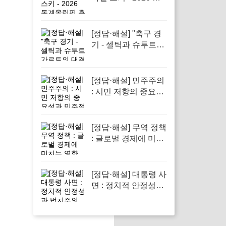
계올림픽 흥미진진
소식"
[정답·해설] "축구 경
기 - 셀틱과 슈투트가
르트의 대결 미리보
기"
[정답·해설] 민주주의
: 시민 저항의 중요성
과 민주적 회복력 강
조
[정답·해설] 무역 정책
: 글로벌 경제에 미치
는 영향
[정답·해설] 대통령 사
면 : 정치적 안정성과
법치주의 강화