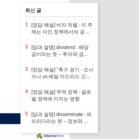
최신 글
1
[정답·해설] 비자 차별 : 이 주
제는 이민 정책에서의 공정
성을 다루기 때문입니다.
2
[답과 설명] dividend : 배당
금이라는 뜻 – 투자와 금융
이해의 핵심 요소로 반드시
알아야 할 단어입니다
3
[정답·해설] "축구 경기 - 오사
수나 vs 레알 마드리드 긴장
감 넘치는 승부"
4
[정답·해설] 무역 정책 : 글로
벌 경제에 미치는 영향
5
[답과 설명] disseminate : 퍼
뜨리다라는 뜻 – 정보와 지
식의 전파에서 필수적인 역
할을 하는 단어