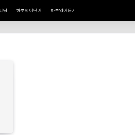
리딩
하루영어단어
하루영어듣기