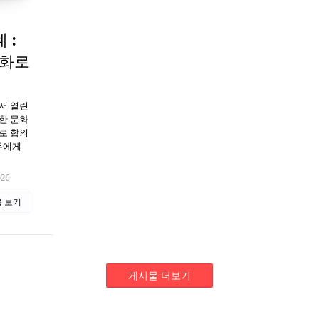
 :
평화로
서 열린
한 문화
로 합의
두에게
026
 보기
게시물 더보기