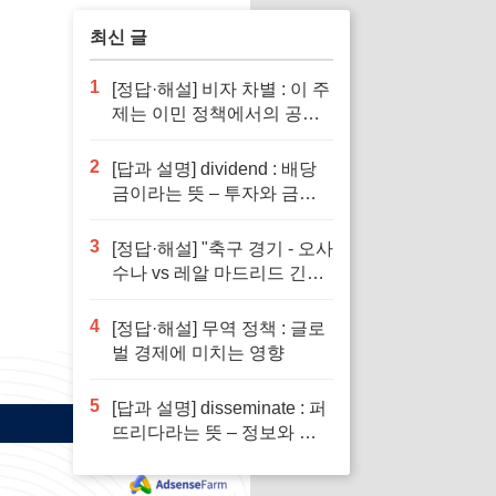
최신 글
1
[정답·해설] 비자 차별 : 이 주
제는 이민 정책에서의 공정
성을 다루기 때문입니다.
2
[답과 설명] dividend : 배당
금이라는 뜻 – 투자와 금융
이해의 핵심 요소로 반드시
알아야 할 단어입니다
3
[정답·해설] "축구 경기 - 오사
수나 vs 레알 마드리드 긴장
감 넘치는 승부"
4
[정답·해설] 무역 정책 : 글로
벌 경제에 미치는 영향
5
[답과 설명] disseminate : 퍼
뜨리다라는 뜻 – 정보와 지
식의 전파에서 필수적인 역
할을 하는 단어