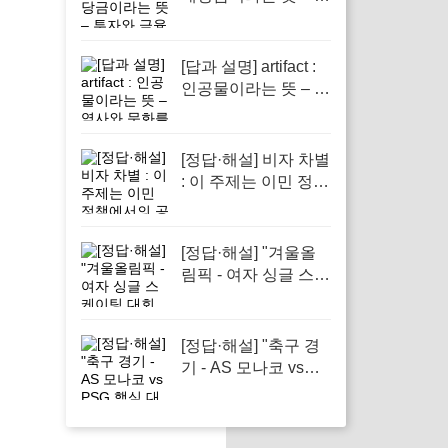
자와 금융 이해의 핵
심 요소로 반드시 알
아야 할 단어입니다
[답과 설명] artifact :
인공물이라는 뜻 – 역
사와 문화를 이해하
는 데 필수적인 중요
성을 지닌 단어
[정답·해설] 비자 차별
: 이 주제는 이민 정책
에서의 공정성을 다
루기 때문입니다.
[정답·해설] "겨울올
림픽 - 여자 싱글 스케
이팅 대회 준비 현황"
[정답·해설] "축구 경
기 - AS 모나코 vs
PSG 핵심 대결 소개"