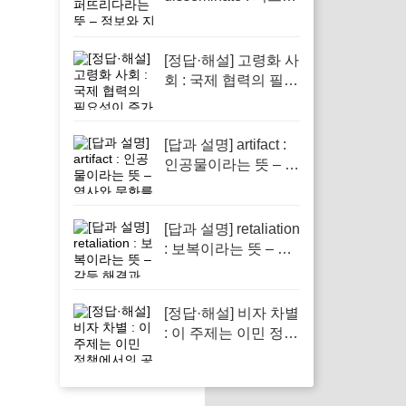
다라는 뜻 – 정보와
지식의 전파에서 필
수적인 역할을 하는
[정답·해설] 고령화 사
단어
회 : 국제 협력의 필요
성이 증가하고 있다
[답과 설명] artifact :
인공물이라는 뜻 – 역
사와 문화를 이해하
는 데 필수적인 중요
성을 지닌 단어
[답과 설명] retaliation
: 보복이라는 뜻 – 갈
등 해결과 사회적 정
의의 중요한 요소로
작용하는 단어입니다
[정답·해설] 비자 차별
: 이 주제는 이민 정책
에서의 공정성을 다
루기 때문입니다.