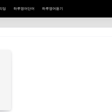
리딩
하루영어단어
하루영어듣기