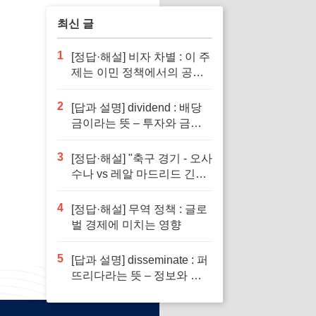
최신 글
1
[정답·해설] 비자 차별 : 이 주
제는 이민 정책에서의 공정
성을 다루기 때문입니다.
2
[답과 설명] dividend : 배당
금이라는 뜻 – 투자와 금융
이해의 핵심 요소로 반드시
알아야 할 단어입니다
3
[정답·해설] "축구 경기 - 오사
수나 vs 레알 마드리드 긴장
감 넘치는 승부"
4
[정답·해설] 무역 정책 : 글로
벌 경제에 미치는 영향
5
[답과 설명] disseminate : 퍼
뜨리다라는 뜻 – 정보와 지
식의 전파에서 필수적인 역
할을 하는 단어