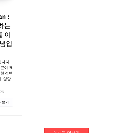
n :
하는
를 이
개념입
입니다.
접근이 요
적합한 선택
. 양당
026
 보기
게시물 더보기