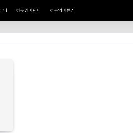
리딩
하루영어단어
하루영어듣기