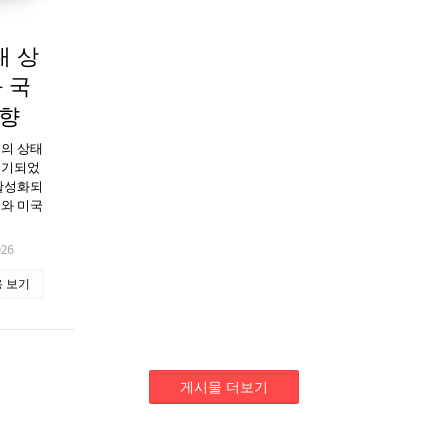
대 상
 국
영향
대의 상태
제기되었
비활성화되
부와 미국
026
 보기
게시물 더보기