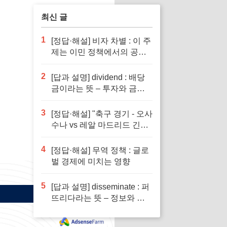
최신 글
1
[정답·해설] 비자 차별 : 이 주
제는 이민 정책에서의 공정
성을 다루기 때문입니다.
2
[답과 설명] dividend : 배당
금이라는 뜻 – 투자와 금융
이해의 핵심 요소로 반드시
알아야 할 단어입니다
3
[정답·해설] "축구 경기 - 오사
수나 vs 레알 마드리드 긴장
감 넘치는 승부"
4
[정답·해설] 무역 정책 : 글로
벌 경제에 미치는 영향
5
[답과 설명] disseminate : 퍼
뜨리다라는 뜻 – 정보와 지
식의 전파에서 필수적인 역
할을 하는 단어