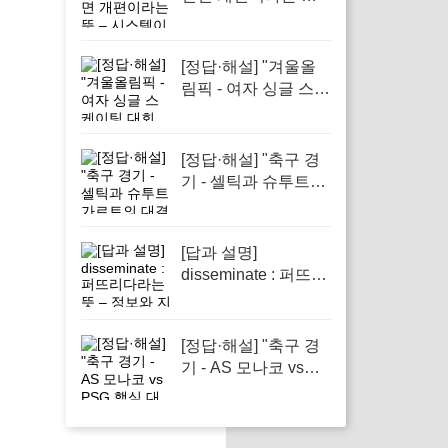
시스템이나 전략을
혁신하기 위한 필수
적인 과정입니다
[정답·해설] "겨울올
림픽 - 여자 싱글 스케
이팅 대회 준비 현황"
[정답·해설] "축구 경
기 - 셀틱과 슈투트가
르트의 대결 미리보
기"
[답과 설명]
disseminate : 퍼뜨리
다라는 뜻 – 정보와
지식의 전파에서 필
수적인 역할을 하는
[정답·해설] "축구 경
단어
기 - AS 모나코 vs
PSG 핵심 대결 소개"