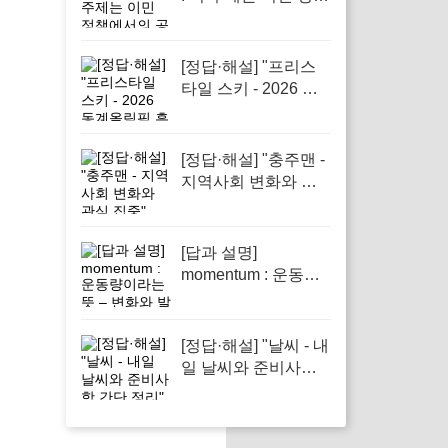
에서의 공정성을 다
루기 때문입니다.
[정답·해설] "프리스
타일 스키 - 2026 동
계올림픽 흥미진진
소식"
[정답·해설] "충주맨 -
지역사회 변화와 관
심 집중"
[답과 설명]
momentum : 운동량
이라는 뜻 – 변화와
발전을 이끄는 힘의
상징으로 중요한 개
[정답·해설] "날씨 - 내
념이다
일 날씨와 준비사항
간단 정리"