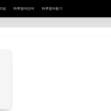
리딩
하루영어단어
하루영어듣기