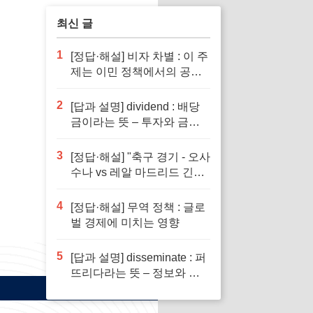
최신 글
1
[정답·해설] 비자 차별 : 이 주
제는 이민 정책에서의 공정
성을 다루기 때문입니다.
2
[답과 설명] dividend : 배당
금이라는 뜻 – 투자와 금융
이해의 핵심 요소로 반드시
알아야 할 단어입니다
3
[정답·해설] "축구 경기 - 오사
수나 vs 레알 마드리드 긴장
감 넘치는 승부"
4
[정답·해설] 무역 정책 : 글로
벌 경제에 미치는 영향
5
[답과 설명] disseminate : 퍼
뜨리다라는 뜻 – 정보와 지
식의 전파에서 필수적인 역
할을 하는 단어