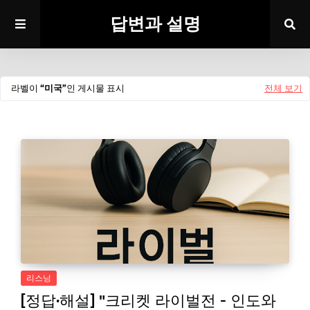
답변과 설명
라벨이
미국
인 게시물 표시
전체 보기
리스닝
[정답·해설] "크리켓 라이벌전 - 인도와