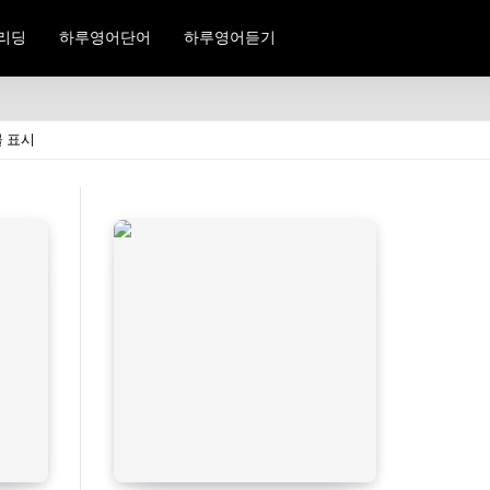
리딩
하루영어단어
하루영어듣기
물 표시