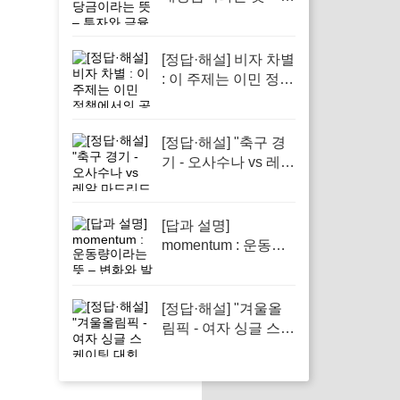
자와 금융 이해의 핵
심 요소로 반드시 알
아야 할 단어입니다
[정답·해설] 비자 차별
: 이 주제는 이민 정책
에서의 공정성을 다
루기 때문입니다.
[정답·해설] "축구 경
기 - 오사수나 vs 레알
마드리드 긴장감 넘
치는 승부"
[답과 설명]
momentum : 운동량
이라는 뜻 – 변화와
발전을 이끄는 힘의
상징으로 중요한 개
[정답·해설] "겨울올
념이다
림픽 - 여자 싱글 스케
이팅 대회 준비 현황"