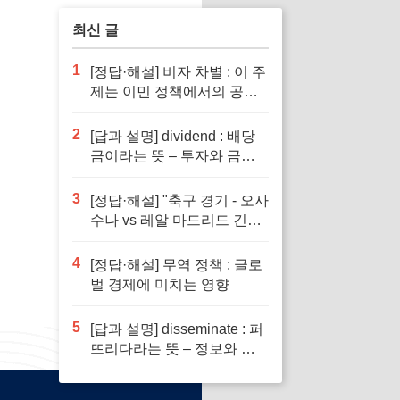
최신 글
1
[정답·해설] 비자 차별 : 이 주
제는 이민 정책에서의 공정
성을 다루기 때문입니다.
2
[답과 설명] dividend : 배당
금이라는 뜻 – 투자와 금융
이해의 핵심 요소로 반드시
알아야 할 단어입니다
3
[정답·해설] "축구 경기 - 오사
수나 vs 레알 마드리드 긴장
감 넘치는 승부"
4
[정답·해설] 무역 정책 : 글로
벌 경제에 미치는 영향
5
[답과 설명] disseminate : 퍼
뜨리다라는 뜻 – 정보와 지
식의 전파에서 필수적인 역
할을 하는 단어